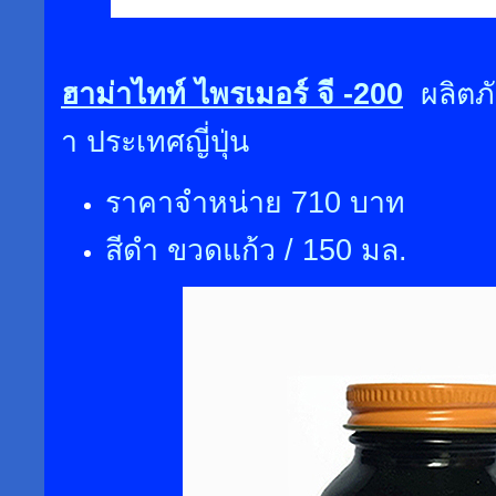
ฮาม่าไทท์ ไพรเมอร์ จี -200
ผลิตภ
า ประเทศญี่ปุ่น
ราคาจำหน่าย 710 บาท
สีดำ ขวดแก้ว / 150 มล.