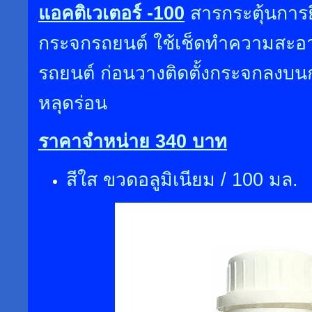
แอคติเวเตอร์ -100
สารกระตุ้นการย
กระจกรถยนต์ ใช้เช็ดทำความสะอ
รถยนต์ ก่อนวางติดตั้งกระจกลงบน
หลุดร่อน
ราคาจำหน่าย 340 บาท
สีใส ขวดอลูมิเนียม / 100 มล.